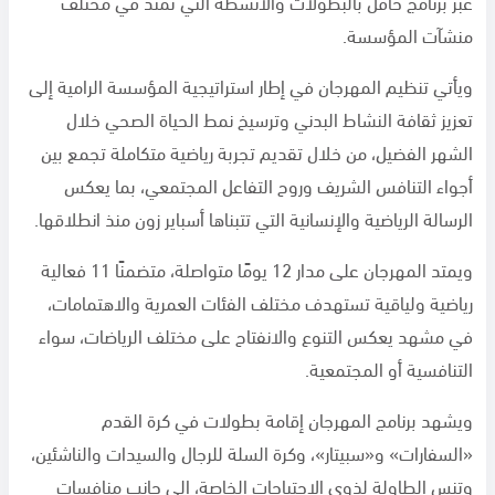
عبر برنامج حافل بالبطولات والأنشطة التي تمتد في مختلف
منشآت المؤسسة.
ويأتي تنظيم المهرجان في إطار استراتيجية المؤسسة الرامية إلى
تعزيز ثقافة النشاط البدني وترسيخ نمط الحياة الصحي خلال
الشهر الفضيل، من خلال تقديم تجربة رياضية متكاملة تجمع بين
أجواء التنافس الشريف وروح التفاعل المجتمعي، بما يعكس
الرسالة الرياضية والإنسانية التي تتبناها أسباير زون منذ انطلاقها.
ويمتد المهرجان على مدار 12 يومًا متواصلة، متضمنًا 11 فعالية
رياضية ولياقية تستهدف مختلف الفئات العمرية والاهتمامات،
في مشهد يعكس التنوع والانفتاح على مختلف الرياضات، سواء
التنافسية أو المجتمعية.
ويشهد برنامج المهرجان إقامة بطولات في كرة القدم
«السفارات» و«سبيتار»، وكرة السلة للرجال والسيدات والناشئين،
وتنس الطاولة لذوي الاحتياجات الخاصة، إلى جانب منافسات