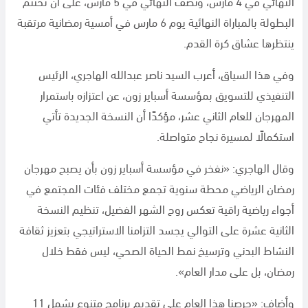
النهائي في 4 مارس، ونصف النهائي في 5 مارس، على أن تختتم
البطولة بالمباراة النهائية يوم 6 مارس في أمسية رمضانية مرتقبة
ينتظرها عشاق كرة القدم.
وفي هذا السياق، أعرب السيد ناصر عبدالله الهاجري، الرئيس
التنفيذي للتسويق بمؤسسة أسباير زون، عن اعتزازه باستمرار
المهرجان للعام الثاني عشر، مؤكدًا أن النسخة الجديدة تأتي
استكمالًا لمسيرة نجاح متواصلة.
وقال الهاجري: «نفخر في مؤسسة أسباير زون بأن يصبح مهرجان
رمضان الرياضي محطة سنوية تجمع مختلف فئات المجتمع في
أجواء رياضية راقية تعكس روح الشهر الفضيل، تنظيم النسخة
الثانية عشرة على التوالي يجسد التزامنا الاستراتيجي بتعزيز ثقافة
النشاط البدني وترسيخ نمط الحياة الصحي، ليس فقط خلال
رمضان، بل على مدار العام».
وأضاف: «حرصنا هذا العام على تقديم برنامج متنوع يشمل 11