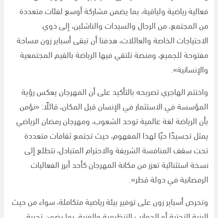
فعالية رياضية ولياقية، بما يضمن مشاركة أوسع لفئات متعددة
من المجتمع، من الرجال والسيدات والناشئين، إلى ذوي
الاحتياجات الخاصة والعائلات، هدفنا أن تبقى أسباير زون مساحة
مفتوحة للجميع، ومنصة تلتقي فيها الرياضة بالقيم المجتمعية
والإنسانية».
واختتم الهاجري تصريحه بالتأكيد على أن المهرجان يعكس رؤية
المؤسسة في الاستثمار في الإنسان قبل المكان، قائلًا: «نؤمن
بأن الرياضة لغة عالمية توحد الشعوب، ومهرجان رمضان الرياضي
يمثل تجسيدًا حيًا لهذا المفهوم، حيث تجتمع ثقافات متعددة
تحت سقف المنافسة الشريفة والاحترام المتبادل، نتطلع إلى
نسخة استثنائية تعزز من مكانة المهرجان كأحد أبرز الفعاليات
الرمضانية في دولة قطر».
وتحرص أسباير زون على توفير بيئة رياضية متكاملة، سواء من حيث
البنية التحتية أو الجوانب التنظيمية والفنية، بما يضمن تجربة