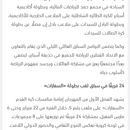
السباحة في مجمع حمد للرياضات المائية، وبطولة أكاديمية
أسباير للكرة الطائرة الشاطئية على الملاعب الخارجية للأكاديمية،
وبطولة البادل للسيدات على ملاعب بادل إن، فضلًا عن بطولة
كرة الصالات للسيدات.
وكما يتضمن البرنامج السباق العائلي الليلي الذي يقام بالتعاون
مع الاتحاد القطري للرياضة للجميع في حديقة أسباير، ليضفي
بعدًا مجتمعيًا يعزز من مشاركة العائلات ويجسد مفهوم الرياضة
كأسلوب حياة.
24 فريقًا في سباق لقب بطولة «السفارات»
يشهد الفصل الأول من المهرجان إقامة منافسات كرة القدم
«السفارات» على ملعب رقم 5، خلال الفترة من 22 فبراير وحتى 6
مارس المقبل، بمشاركة 24 فريقًا تم توزيعها على 8 مجموعات،
في لوحة كروية تعكس التنوع الثقافي والحضور الدولي اللافت.