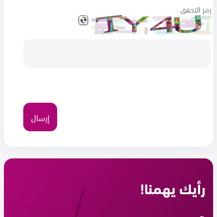
رمز التحقق
رأيك يهمنا!