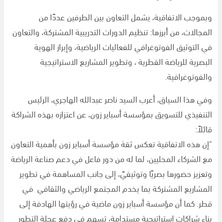
وبموجب الاتفاقية، يشمل التعاون بين الطرفين عددًا من
المجالات، من أبرزها: تنظيم الدورات التدريبية المشتركة، والتعاون
في التوثيق الفوتوغرافي للفعاليات الرياضية، وإبراز الهوية
البصرية للرياضة القطرية ، وتطوير المشاريع الاستراتيجية
والفوتوغرافية.
وفي هذا السياق، أعرب السيد ناصر عبدالله الهاجري، الرئيس
التنفيذي للتسويق بمؤسسة أسباير زون، عن اعتزازه بهذه الشراكة
قائلاً:
"إن هذه الاتفاقية تعكس ثقة مؤسسة أسباير زون بأهمية التعاون
مع الشركاء المحليين، لما له من دور فاعل في دعم صناعة الرياضة
وتعزيز حضورها بصريًا وتوثيقيً، إلى جانب المساهمة في تطوير
المشاريع المشتركة بما يخدم المجتمع الرياضي والثقافي في
قطر. كما أن مؤسسة أسباير زون ماضية في رؤيتها الهادفة إلى
بناء شراكات استراتيجية مستدامة، تسهم في دفع عجلة التطور