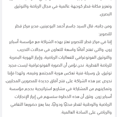
وتعزيز مكانة قطر كوجهة عالمية في مجال الرياضة والتوثيق
البصري.
ومن جانبه، قال السيد جاسم أحمد البوعينين، مدير مركز قطر
للتصوير:
إننا في مركز قطر للتصوير نعتز بهذه الشراكة مع مؤسسة أسباير
زون، والتي تفتح آفاقًا واسعة للتعاون في مجالات التدريب
والتوثيق الفوتوغرافي للفعاليات الرياضية، وإبراز الهوية البصرية
للرياضة القطرية. نحن نؤمن أن الصورة الفوتوغرافية ليست مجرد
توثيق، بل وسيلة فنية تعكس هوية المجتمع وقيمه، ولهذا فإننا
نحرص عبر هذه الشراكة على فتح آفاق جديدة للمصورين المحليين،
وتمكينهم من المشاركة في مشاريع استراتيجية بحجم مؤسسة
أسباير زون. ونثق أن هذه الخطوة ستسهم في إبراز الإنجازات
الرياضية والوطنية لقطر محليًا ودوليًا، بما يعزز حضورها الثقافي
والرياضي على الساحة العالمية.