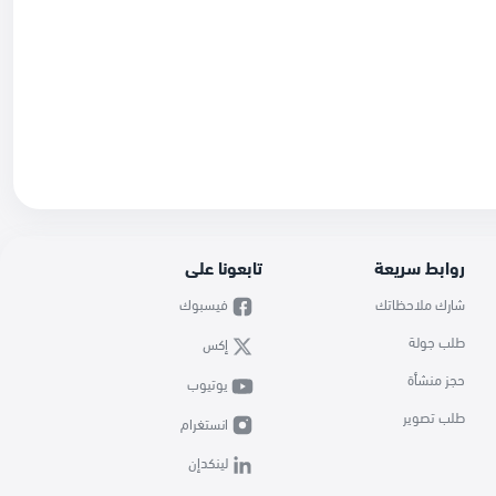
روابط سريعة
تابعونا على
شارك ملاحظاتك
فيسبوك
طلب جولة
إكس
حجز منشأة
يوتيوب
طلب تصوير
انستغرام
لينكدإن